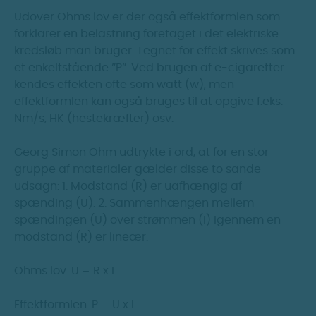
Udover Ohms lov er der også effektformlen som
forklarer en belastning foretaget i det elektriske
kredsløb man bruger. Tegnet for effekt skrives som
et enkeltstående ”P”. Ved brugen af e-cigaretter
kendes effekten ofte som watt (w), men
effektformlen kan også bruges til at opgive f.eks.
Nm/s, HK (hestekræfter) osv.
Georg Simon Ohm udtrykte i ord, at for en stor
gruppe af materialer gælder disse to sande
udsagn: 1. Modstand (R) er uafhængig af
spænding (U). 2. Sammenhængen mellem
spændingen (U) over strømmen (I) igennem en
modstand (R) er lineær.
Ohms lov: U = R x I
Effektformlen: P = U x I