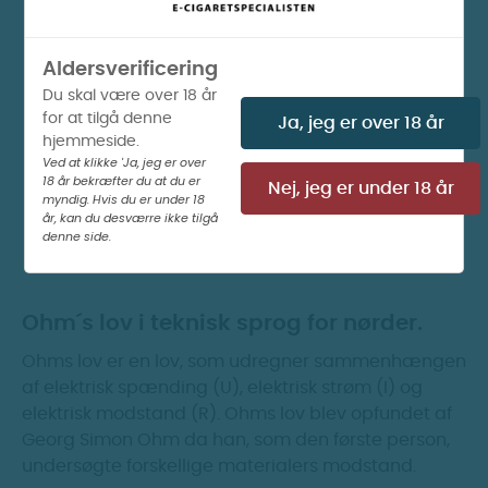
Aldersverificering
Du skal være over 18 år
for at tilgå denne
Ja, jeg er over 18 år
hjemmeside.
Ved at klikke 'Ja, jeg er over
18 år bekræfter du at du er
Nej, jeg er under 18 år
myndig. Hvis du er under 18
år, kan du desværre ikke tilgå
denne side.
Ohm´s lov i teknisk sprog for nørder.
Ohms lov er en lov, som udregner sammenhængen
af elektrisk spænding (U), elektrisk strøm (I) og
elektrisk modstand (R). Ohms lov blev opfundet af
Georg Simon Ohm da han, som den første person,
undersøgte forskellige materialers modstand.