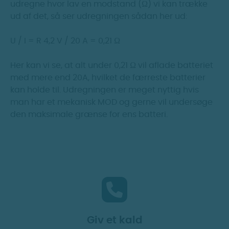
udregne hvor lav en modstand (Ω) vi kan trække
ud af det, så ser udregningen sådan her ud:
U / I = R 4,2 V / 20 A = 0,21 Ω
Her kan vi se, at alt under 0,21 Ω vil aflade batteriet
med mere end 20A, hvilket de færreste batterier
kan holde til. Udregningen er meget nyttig hvis
man har et mekanisk MOD og gerne vil undersøge
den maksimale grænse for ens batteri.
Giv et kald