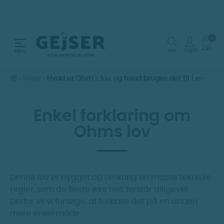
0
Toggle navigation
☰
KURV
Login
SØG
MENU
Sider
Hvad er Ohm´s lov og hvad bruges det til i e-
cig verdenen
Enkel forklaring om
Ohms lov
Denne lov er bygget op omkring en masse tekniske
regler, som de fleste ikke helt forstår alligevel.
Derfor vil vi forsøge, at forklare det på en anden
mere enkel måde.