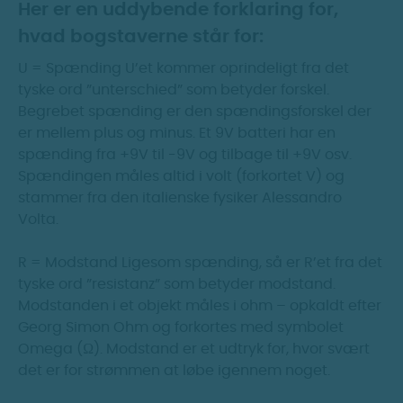
Her er en uddybende forklaring for,
hvad bogstaverne står for:
U = Spænding U’et kommer oprindeligt fra det
tyske ord ”unterschied” som betyder forskel.
Begrebet spænding er den spændingsforskel der
er mellem plus og minus. Et 9V batteri har en
spænding fra +9V til -9V og tilbage til +9V osv.
Spændingen måles altid i volt (forkortet V) og
stammer fra den italienske fysiker Alessandro
Volta.
R = Modstand Ligesom spænding, så er R’et fra det
tyske ord ”resistanz” som betyder modstand.
Modstanden i et objekt måles i ohm – opkaldt efter
Georg Simon Ohm og forkortes med symbolet
Omega (Ω). Modstand er et udtryk for, hvor svært
det er for strømmen at løbe igennem noget.