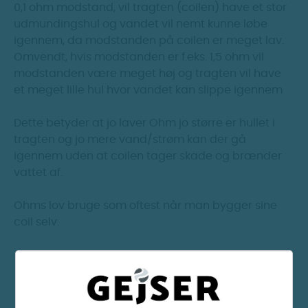
0,1 ohm modstand, vil tragten (coilen) have et stor
udmundingshul og vandet vil nemt kunne løbe
igennem, da modstanden på coilen er meget lav.
Omvendt, hvis modstanden er f.eks. 1,5 ohm vil
modstanden være meget høj og tragten vil have
et meget lille hul hvor vandet kan slippe igennem
Dette betyder at jo laver Ohm jo større er hullet i
tragten og jo mere vand/strøm kan der gå
igennem uden at coilen tager skade og brænder
vattet af.
Ohms lov bruge som oftest når man bygger sine
coil selv.