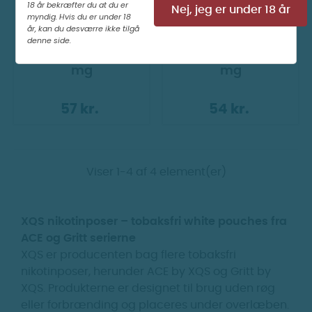
18 år bekræfter du at du er
Nej, jeg er under 18 år
myndig. Hvis du er under 18
år, kan du desværre ikke tilgå
denne side.
Ace by Xqs - Navy 6
Gritt by Xqs - Grey 8
mg
mg
57 kr.
54 kr.
Viser 1-4 af 4 element(er)
XQS nikotinposer – tobaksfri white pouches fra
ACE og Gritt serierne
XQS er producenten bag flere tobaksfri
nikotinposer, herunder ACE by XQS og Gritt by
XQS. Produkterne er designet til brug uden røg
eller forbrænding og placeres under overlæben.