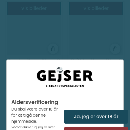
udviklet til diskret brug under overlæben.
Vis billeder
Vis billeder
Ace by Xqs - Navy 8
Gritt by Xqs - Blue 8
mg
mg
59 kr.
54 kr.
Vis billeder
Vis billeder
UDSOLGT ONLINE
UDSOLGT ONLINE
Aldersverificering
Du skal være over 18 år
for at tilgå denne
Ja, jeg er over 18 år
hjemmeside.
Ved at klikke 'Ja, jeg er over