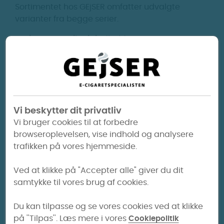
Sortimentet hos GEjSER omfatter udvalgte
varianter fra begge serier.
Varianter og nikotinindhold
Hos GEjSER findes følgende XQS-produkter:
Gritt by XQS – Blue – 8 mg nikotin pr. pose
Gritt by XQS – Grey – 8 mg nikotin pr. pose
ACE by XQS – Navy – 8 mg nikotin pr. pose
Vi beskytter dit privatliv
ACE by XQS – Navy – 6 mg nikotin pr. pose
Vi bruger cookies til at forbedre
Det præcise nikotinindhold er fastlagt pr. variant
browseroplevelsen, vise indhold og analysere
og fremgår af produktets mærkning.
trafikken på vores hjemmeside.
Format og indhold
Ved at klikke på "Accepter alle" giver du dit
XQS nikotinposer leveres i standardformat og
samtykke til vores brug af cookies.
indeholder plantebaserede fyldstoffer, vand,
nikotin og aromaer. Produkterne er tobaksfri og
Du kan tilpasse og se vores cookies ved at klikke
udviklet til diskret anvendelse.
på ''Tilpas''. Læs mere i vores
Cookiepolitik